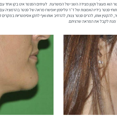
הקטנת
או
אשר הוא מעוגל וקטן מצידה השני של המשרעת. לעיתים הסנטר אינו בקו אחד ע
שמיני
חזה
בחיך
ותשיעי
. ניתוחי סנטר בידיו האמונות של ד״ר טליסמן יאפשרו מראה של סנטר בהרמוניה 
הרמת
מתיחת
להקטין אותו, להרים סנטר צנוח, להרחיב אותו ואף לתקן אסימטריות במקרים קל
חזה
צוואר
על מנת לקבל את המראה שרציתם.
ניתוח
סנטר
ניתוח
גניקומסתיה
פנים
עיצוב
למטופלים
הגוף
בטיפול
לגברים
עם נוגדי
קרישה
עיצוב
שפתיים
שאיבת
שומן
צוואר
ועיצוב
צוואר