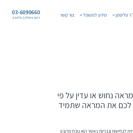
03-6090660
ר טליסמן
מידע למטופל
צור קשר
רחוב צייטלין 1, תל אביב
תקציר
ייעוץ
קורות
רפואי
חיים
ייעוץ
כנסים
אסתטי
בינלאומיים
שאלון
שליחויות
רפואי
הומניטריות
מימון
המלצות
טפסי
טלוויזיה
הדרכה
והסבר
טפסי
הסכמה
מראה נחוש או עדין על פי
מושגים
בשימוש
ת לכם את המראה שתמיד
נפוץ
ת לנחישות וגבריות כאשר הוא נוכח מרובע