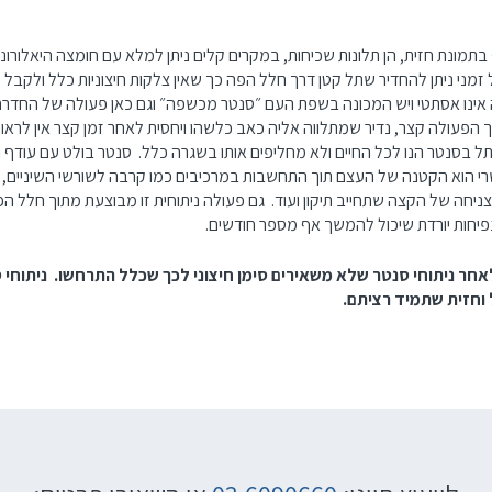
 בתמונת חזית, הן תלונות שכיחות, במקרים קלים ניתן למלא עם חומצה היאלורו
ול זמני ניתן להחדיר שתל קטן דרך חלל הפה כך שאין צלקות חיצוניות כלל ולקבל
 אינו אסתטי ויש המכונה בשפת העם ״סנטר מכשפה״ וגם כאן פעולה של החדרת
ך הפעולה קצר, נדיר שמתלווה אליה כאב כלשהו ויחסית לאחר זמן קצר אין לראו
 בסנטר הנו לכל החיים ולא מחליפים אותו בשגרה כלל. סנטר בולט עם עודף נ
י הוא הקטנה של העצם תוך התחשבות במרכיבים כמו קרבה לשורשי השיניים, 
ה של הקצה שתחייב תיקון ועוד. גם פעולה ניתוחית זו מבוצעת מתוך חלל הפה כ
יחות יורדת שיכול להמשך אף מספר חודשים.
ר ניתוחי סנטר שלא משאירים סימן חיצוני לכך שכלל התרחשו. ניתוחי ס
ל וחזית שתמיד רציתם.